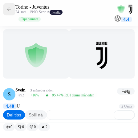
Torino - Juventus
24. mai · 19:00
·
Serie A
Ferdig
4.4
Tips vunnet
Svein
3 måneder siden
Følg
S
#92
+16
%
🔥 +95.47% ROI denne måneden
4.40
U
2 Units
Del tips
Spill nå
👍
0
👎
0
🤑
0
🔥
2