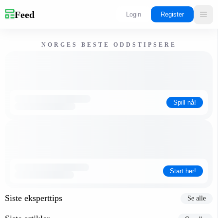
Feed
Login
Register
NORGES BESTE ODDSTIPSERE
Spill nå!
Start her!
Siste eksperttips
Se alle