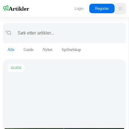
Artikler
Login
Register
Alle
Guide
Nyhet
Spillselskap
GUIDE