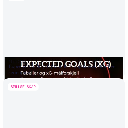
24 juli 2026
Expected Goals (xG) tabeller - oppdateres etter hver
serierunde
SPILLSELSKAP