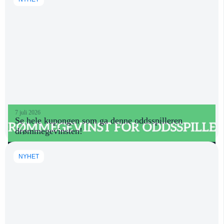
7 juli 2026
Se hele kupongen som ga denne oddsspilleren
drømmegevinsten!
NYHET