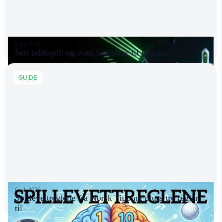
6 juli 2026
Sett oddsspill og vinn fotballtur til London
GUIDE
6 juli 2026
Spillevettreglene fra Norsk Tipping pluss tre regler
til