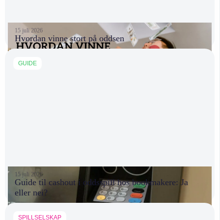
15 juli 2026
Hvordan vinne stort på oddsen
GUIDE
15 juli 2026
Guide til cashout i oddsspill hos bookmakere: Ja
eller nei?
SPILLSELSKAP