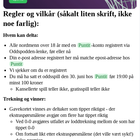
Regler og vilkår (såkalt liten skrift, ikke
noe farlig):
Hvem kan delta:
Alle nordmenn over 18 år med en
Puntit
-konto registrert via
Oddspodden-lenke, før eller nå
Din e-post adresse registrert her må matche epost-adresse hos
Puntit
Vi sjekker om du er registrert
Du må ha satt et oddsspill den 30. juni hos
Puntit
før 19:00 på
minst 100 kroner
Kansellerte spill teller ikke, gratisspill teller ikke
Trekning og vinner:
Gavekortet vinnes av deltaker som tipper riktigst - der
ekstraspørsmålene avgjør om flere har tippet riktig
Ved 0-0 avgjøres utfallet av loddtrekning mellom de som har
tippet 0-0
Om fortsatt likt etter ekstraspørsmålene (det ville vært sykt!)