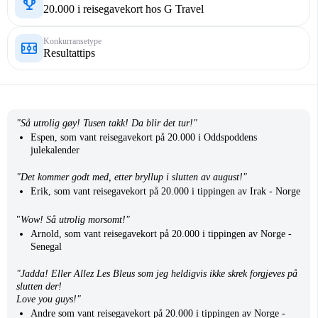
20.000 i reisegavekort hos G Travel
Konkurransetype
Resultattips
"Så utrolig gøy! Tusen takk! Da blir det tur!"
Espen, som vant reisegavekort på 20.000 i Oddspoddens
julekalender
"Det kommer godt med, etter bryllup i slutten av august!"
Erik, som vant reisegavekort på 20.000 i tippingen av Irak - Norge
"
Wow! Så utrolig morsomt!"
Arnold, som vant reisegavekort på 20.000 i tippingen av Norge -
Senegal
"Jadda! Eller Allez Les Bleus som jeg heldigvis ikke skrek forgjeves på
slutten der!
Love you guys!"
Andre som vant reisegavekort på 20.000 i tippingen av Norge -