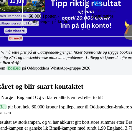
Premier
Konkurransetype
60.000 i potten -
Resultattips
spillepenger på konto
:
Vi må sette pris på at Oddspodden-gjengen fikser bunnsolide og trygge bookies
idig KYC og innskudd/raske uttak uten problemer! I tillegg så kjører de ofte m
 liten skrift"
r om
BoaBet
på Oddspoddens WhatsApp-gruppe 2026
året og blir snart kontaktet
. Norge - England! Og vi klarer alltids en fest eller to til!
Bet
gir bort hele 60.000 kroner i spillepenger til Oddspodden-brukere
ransen.
resultat av storkampen, og vi har akkurat gitt bort store summer etter Bras
and-kampen er ganske lik Brasil-kampen med rundt 1,90 England, 3,7