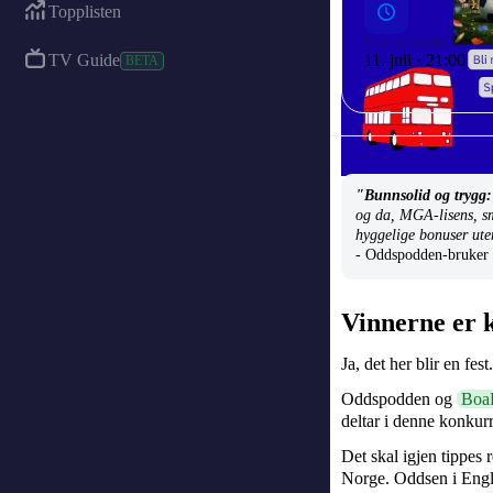
Topplisten
Frist for deltakelse
TV Guide
11. juli · 21:00
BETA
"Bunnsolid og trygg
og da, MGA-lisens, sm
hyggelige bonuser uten
- Oddspodden-bruke
Vinnerne er k
Ja, det her blir en fest
Oddspodden og
Boa
deltar i denne konkur
Det skal igjen tippes 
Norge. Oddsen i Engl