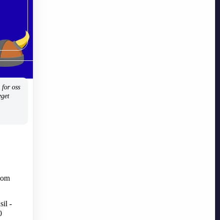
 for oss
eget
 som
il -
0