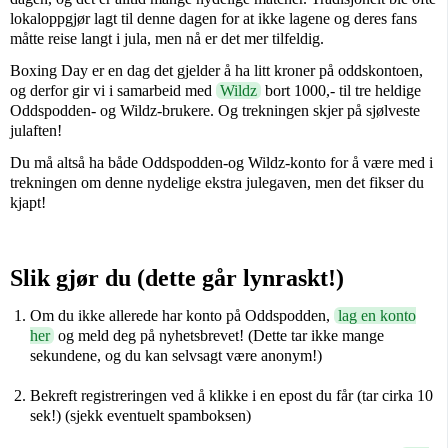
lokaloppgjør lagt til denne dagen for at ikke lagene og deres fans
måtte reise langt i jula, men nå er det mer tilfeldig.
Boxing Day er en dag det gjelder å ha litt kroner på oddskontoen,
og derfor gir vi i samarbeid med
Wildz
bort 1000,- til tre heldige
Oddspodden- og Wildz-brukere. Og trekningen skjer på sjølveste
julaften!
Du må altså ha både Oddspodden-og Wildz-konto for å være med i
trekningen om denne nydelige ekstra julegaven, men det fikser du
kjapt!
Slik gjør du (dette går lynraskt!)
Om du ikke allerede har konto på Oddspodden,
lag en konto
her
og meld deg på nyhetsbrevet! (Dette tar ikke mange
sekundene, og du kan selvsagt være anonym!)
Bekreft registreringen ved å klikke i en epost du får (tar cirka 10
sek!) (sjekk eventuelt spamboksen)