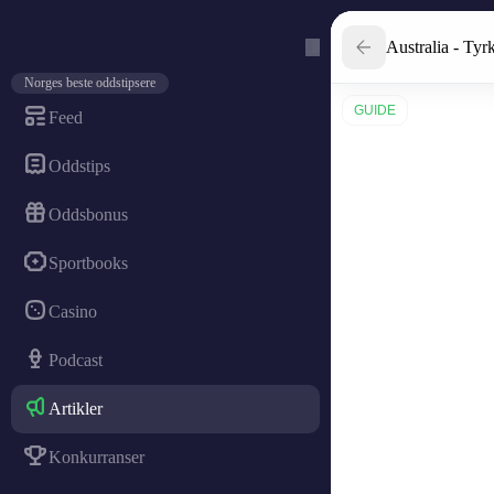
Australia - Tyr
Norges beste oddstipsere
GUIDE
Feed
Oddstips
Oddsbonus
Sportbooks
Casino
Podcast
Artikler
Konkurranser