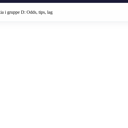
kia i gruppe D: Odds, tips, lag