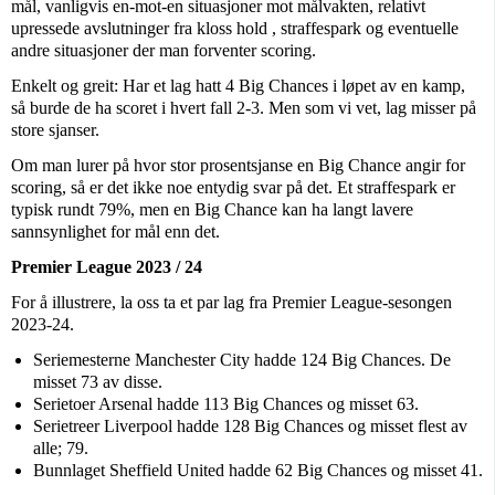
mål, vanligvis en-mot-en situasjoner mot målvakten, relativt
upressede avslutninger fra kloss hold , straffespark og eventuelle
andre situasjoner der man forventer scoring.
Enkelt og greit: Har et lag hatt 4 Big Chances i løpet av en kamp,
så burde de ha scoret i hvert fall 2-3. Men som vi vet, lag misser på
store sjanser.
Om man lurer på hvor stor prosentsjanse en Big Chance angir for
scoring, så er det ikke noe entydig svar på det. Et straffespark er
typisk rundt 79%, men en Big Chance kan ha langt lavere
sannsynlighet for mål enn det.
Premier League 2023 / 24
For å illustrere, la oss ta et par lag fra Premier League-sesongen
2023-24.
Seriemesterne Manchester City hadde 124 Big Chances. De
misset 73 av disse.
Serietoer Arsenal hadde 113 Big Chances og misset 63.
Serietreer Liverpool hadde 128 Big Chances og misset flest av
alle; 79.
Bunnlaget Sheffield United hadde 62 Big Chances og misset 41.