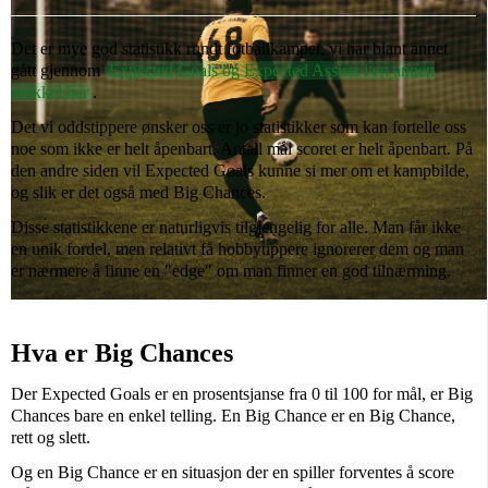
Det er mye god statistikk rundt fotballkamper, vi har blant annet
gått gjennom
Expected Goals og Expected Assists i en annen
artikkel her
.
Det vi oddstippere ønsker oss er jo statistikker som kan fortelle oss
noe som ikke er helt åpenbart. Antall mål scoret er helt åpenbart. På
den andre siden vil Expected Goals kunne si mer om et kampbilde,
og slik er det også med Big Chances.
Disse statistikkene er naturligvis tilgjengelig for alle. Man får ikke
en unik fordel, men relativt få hobbytippere ignorerer dem og man
er nærmere å finne en "edge" om man finner en god tilnærming.
Hva er Big Chances
Der Expected Goals er en prosentsjanse fra 0 til 100 for mål, er Big
Chances bare en enkel telling. En Big Chance er en Big Chance,
rett og slett.
Og en Big Chance er en situasjon der en spiller forventes å score