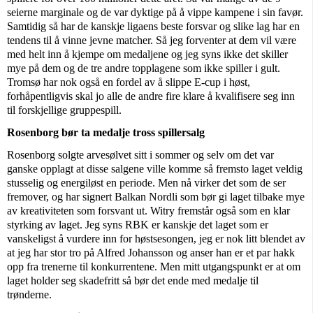
seierne marginale og de var dyktige på å vippe kampene i sin favør.
Samtidig så har de kanskje ligaens beste forsvar og slike lag har en
tendens til å vinne jevne matcher. Så jeg forventer at dem vil være
med helt inn å kjempe om medaljene og jeg syns ikke det skiller
mye på dem og de tre andre topplagene som ikke spiller i gult.
Tromsø har nok også en fordel av å slippe E-cup i høst,
forhåpentligvis skal jo alle de andre fire klare å kvalifisere seg inn
til forskjellige gruppespill.
Rosenborg bør ta medalje tross spillersalg
Rosenborg solgte arvesølvet sitt i sommer og selv om det var
ganske opplagt at disse salgene ville komme så fremsto laget veldig
stusselig og energiløst en periode. Men nå virker det som de ser
fremover, og har signert Balkan Nordli som bør gi laget tilbake mye
av kreativiteten som forsvant ut. Witry fremstår også som en klar
styrking av laget. Jeg syns RBK er kanskje det laget som er
vanskeligst å vurdere inn for høstsesongen, jeg er nok litt blendet av
at jeg har stor tro på Alfred Johansson og anser han er et par hakk
opp fra trenerne til konkurrentene. Men mitt utgangspunkt er at om
laget holder seg skadefritt så bør det ende med medalje til
trønderne.