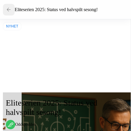
Eliteserien 2025: Status ved halvspilt sesong!
NYHET
Eliteserien 2025: Status ved
halvspilt sesong!
Oddspodden
26 juli 2025