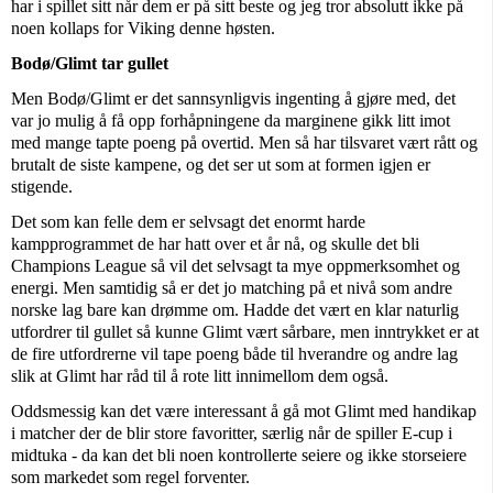
har i spillet sitt når dem er på sitt beste og jeg tror absolutt ikke på
noen kollaps for Viking denne høsten.
Bodø/Glimt tar gullet
Men Bodø/Glimt er det sannsynligvis ingenting å gjøre med, det
var jo mulig å få opp forhåpningene da marginene gikk litt imot
med mange tapte poeng på overtid. Men så har tilsvaret vært rått og
brutalt de siste kampene, og det ser ut som at formen igjen er
stigende.
Det som kan felle dem er selvsagt det enormt harde
kampprogrammet de har hatt over et år nå, og skulle det bli
Champions League så vil det selvsagt ta mye oppmerksomhet og
energi. Men samtidig så er det jo matching på et nivå som andre
norske lag bare kan drømme om. Hadde det vært en klar naturlig
utfordrer til gullet så kunne Glimt vært sårbare, men inntrykket er at
de fire utfordrerne vil tape poeng både til hverandre og andre lag
slik at Glimt har råd til å rote litt innimellom dem også.
Oddsmessig kan det være interessant å gå mot Glimt med handikap
i matcher der de blir store favoritter, særlig når de spiller E-cup i
midtuka - da kan det bli noen kontrollerte seiere og ikke storseiere
som markedet som regel forventer.