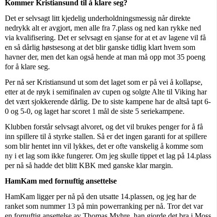
Kommer Kristiansund til å klare seg?
Det er selvsagt litt kjedelig underholdningsmessig når direkte
nedrykk alt er avgjort, men alle fra 7.plass og ned kan rykke ned
via kvalifisering. Det er selvsagt en sjanse for at et av lagene vil få
en så dårlig høstsesong at det blir ganske tidlig klart hvem som
havner der, men det kan også hende at man må opp mot 35 poeng
for å klare seg.
Per nå ser Kristiansund ut som det laget som er på vei å kollapse,
etter at de røyk i semifinalen av cupen og solgte Alte til Viking har
det vært sjokkerende dårlig. De to siste kampene har de altså tapt 6-
0 og 5-0, og laget har scoret 1 mål de siste 5 seriekampene.
Klubben forstår selvsagt alvoret, og det vil brukes penger for å få
inn spillere til å styrke stallen. Så er det ingen garanti for at spillere
som blir hentet inn vil lykkes, det er ofte vanskelig å komme som
ny i et lag som ikke fungerer. Om jeg skulle tippet et lag på 14.plass
per nå så hadde det blitt KBK med ganske klar margin.
HamKam med fornuftig ansettelse
HamKam ligger per nå på den utsatte 14.plassen, og jeg har de
ranket som nummer 13 på min powerranking per nå. Tror det var
en fornuftig ansettelse av Thomas Myhre, han gjorde det bra i Moss