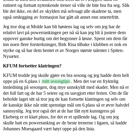
rutinert og fortsatt nytenkende trener så ville de bite bra fra seg. Slik
ble det ikke, en del av skylden må selvsagt alle skadene ta, men
også omlegging av formasjon har gått alt annet enn smertefritt.
Jeg tror dog at Molde kan bli høstens lag og selv om jeg har de
relativt lavt på powerrankingen per nå så kan jeg bli å justere dem
oppover ganske hurtig om det begynner å løsne. Spent om dem får
inn noen flere forsterkninger, Birk Risa tilbake i klubben er nok en
styrke og så har dem hentet et av Norges største talenter i Spiten-
Nysæter.
KFUM fortsetter klatringen?
KFUM trodde jeg skulle gjøre en bra sesong og jeg hadde dem helt
oppe på en 6.plass i
mitt sesongtips
. Men det var en fryktelig
innledning på sesongen, dog mye unnskyldt med skader. Men nå er
det full fart og de har 5 seiere og en uavgjort etter ferien. Om de får
beholde laget sitt så tror jeg de kan fortsette klatringen og selv om
de kanskje ikke når mitt spenstige mål om 6.plass så er øvre halvdel
sannsynlig. Jeg tror også det at de har fått nytt kunstgress på
Ekeberg er et klart pluss, for det er et spillende lag. Og om jeg
skulle hatt en powerranking av de beste trenerne i ligaen, så hadde
Johannes Moesgaard vært høyt oppe på den lista.