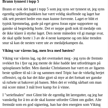
Brann tynnest i topp 5
Brann er nok det laget i topp 5 som jeg syns ser tynnest ut, jeg syns
egentlig spillerlogistikken har vært veldig skuffende og laget har
slik sett prestert bedre enn man kunne forvente. Laget er blitt et
typisk hjemmelag, gode på eget gress foran egne supportere og
ganske så begredelig borte. Det er neppe godt nok til medalje om
de ikke klarer å styrke laget. Den neste måneden vil gi mange svar,
de skal spille borte i 3 av de 4 neste kampene og om ikke trenden
snur så kan de nesten være ute av medaljekampen da.
Viking var vårens lag, men hva med høsten?
Viking var vårens lag, og det overrasket meg - jeg syns de fremsto
svekket fra i fjor og jeg mente de ikke hadde løst utfordringen på
spissplassen heller. Men danske Christiansen har vært en av ligaens
beste spillere til nå i år og sammen med Tripic har de virkelig herjet
offensivt, og da har det ikke gjort så mye at det fortsatt ser ganske
så rufsete ut bakover på banen. Men det er veldig sårbart om man
må score minst 3 mål hver kamp for å vinne.
I "seriefinalen" mot Glimt ble de egentlig litt læregutter, og jeg har
vanskelig for å tro at de skal kunne utfordre Glimt om gullet. Alte
fremstår som en god signering, han har den energien som Viking