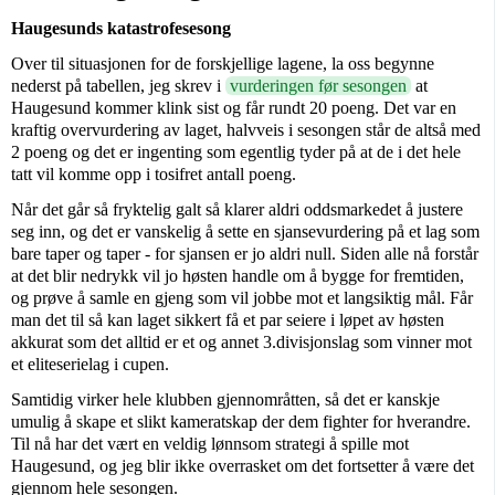
Haugesunds katastrofesesong
Over til situasjonen for de forskjellige lagene, la oss begynne
nederst på tabellen, jeg skrev i
vurderingen før sesongen
at
Haugesund kommer klink sist og får rundt 20 poeng. Det var en
kraftig overvurdering av laget, halvveis i sesongen står de altså med
2 poeng og det er ingenting som egentlig tyder på at de i det hele
tatt vil komme opp i tosifret antall poeng.
Når det går så fryktelig galt så klarer aldri oddsmarkedet å justere
seg inn, og det er vanskelig å sette en sjansevurdering på et lag som
bare taper og taper - for sjansen er jo aldri null. Siden alle nå forstår
at det blir nedrykk vil jo høsten handle om å bygge for fremtiden,
og prøve å samle en gjeng som vil jobbe mot et langsiktig mål. Får
man det til så kan laget sikkert få et par seiere i løpet av høsten
akkurat som det alltid er et og annet 3.divisjonslag som vinner mot
et eliteserielag i cupen.
Samtidig virker hele klubben gjennområtten, så det er kanskje
umulig å skape et slikt kameratskap der dem fighter for hverandre.
Til nå har det vært en veldig lønnsom strategi å spille mot
Haugesund, og jeg blir ikke overrasket om det fortsetter å være det
gjennom hele sesongen.