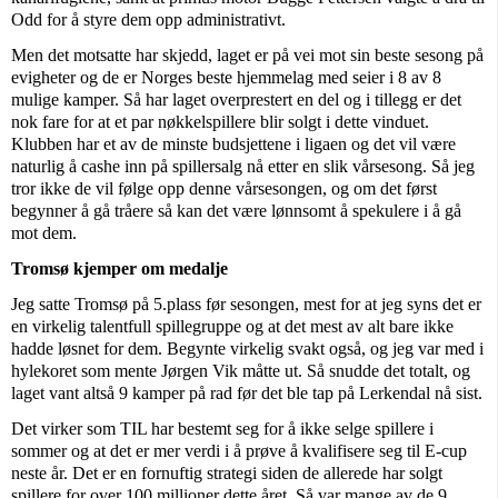
Odd for å styre dem opp administrativt.
Men det motsatte har skjedd, laget er på vei mot sin beste sesong på
evigheter og de er Norges beste hjemmelag med seier i 8 av 8
mulige kamper. Så har laget overprestert en del og i tillegg er det
nok fare for at et par nøkkelspillere blir solgt i dette vinduet.
Klubben har et av de minste budsjettene i ligaen og det vil være
naturlig å cashe inn på spillersalg nå etter en slik vårsesong. Så jeg
tror ikke de vil følge opp denne vårsesongen, og om det først
begynner å gå tråere så kan det være lønnsomt å spekulere i å gå
mot dem.
Tromsø kjemper om medalje
Jeg satte Tromsø på 5.plass før sesongen, mest for at jeg syns det er
en virkelig talentfull spillegruppe og at det mest av alt bare ikke
hadde løsnet for dem. Begynte virkelig svakt også, og jeg var med i
hylekoret som mente Jørgen Vik måtte ut. Så snudde det totalt, og
laget vant altså 9 kamper på rad før det ble tap på Lerkendal nå sist.
Det virker som TIL har bestemt seg for å ikke selge spillere i
sommer og at det er mer verdi i å prøve å kvalifisere seg til E-cup
neste år. Det er en fornuftig strategi siden de allerede har solgt
spillere for over 100 millioner dette året. Så var mange av de 9