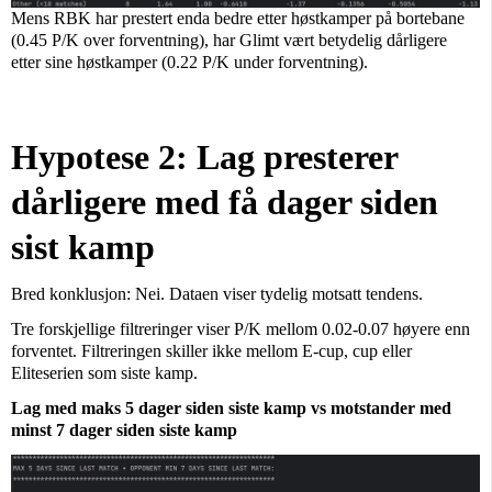
Mens RBK har prestert enda bedre etter høstkamper på bortebane
(0.45 P/K over forventning), har Glimt vært betydelig dårligere
etter sine høstkamper (0.22 P/K under forventning).
Hypotese 2: Lag presterer
dårligere med få dager siden
sist kamp
Bred konklusjon: Nei. Dataen viser tydelig motsatt tendens.
Tre forskjellige filtreringer viser P/K mellom 0.02-0.07 høyere enn
forventet. Filtreringen skiller ikke mellom E-cup, cup eller
Eliteserien som siste kamp.
Lag med maks 5 dager siden siste kamp vs motstander med
minst 7 dager siden siste kamp