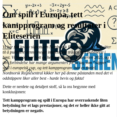
Om spill i Europa, tett
kampprogram og resultater i
Eliteserien
Vi har fått lov av signaturen Nordnorsk Regnesentral på X/Twitter
til å publisere denne meget interessante tråden han publiserte i
høst. Vi har og har hatt en heftig gullkamp i Eliteserien 2025, og i
den forbindelse har mange argumentert for at lag som "slipper"
spill i europeisk cup, og tett kampprogram, har en fordel.
Nordnorsk Regnesentral kikker her på denne påstanden med det vi
oddstippere liker aller best - harde bevis og fakta!
Dette er nerdete og detaljert stoff, så la oss begynne med
konklusjonen:
Tett kampprogram og spill i Europa har overraskende liten
betydning for et lags prestasjoner, og det er heller ikke gitt at
betydningen er negativ.