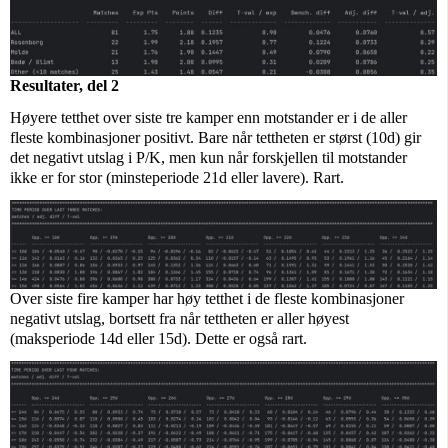
Resultater, del 2
Høyere tetthet over siste tre kamper enn motstander er i de aller
fleste kombinasjoner positivt. Bare når tettheten er størst (10d) gir
det negativt utslag i P/K, men kun når forskjellen til motstander
ikke er for stor (minsteperiode 21d eller lavere). Rart.
Over siste fire kamper har høy tetthet i de fleste kombinasjoner
negativt utslag, bortsett fra når tettheten er aller høyest
(maksperiode 14d eller 15d). Dette er også rart.