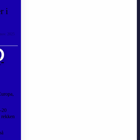
r i
 nov. 2025
-
Europa,
U-20
- rekken
på