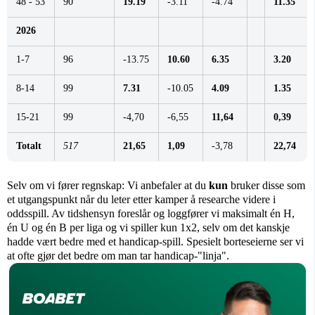
48 - 53
90
19.19
-3.11
-4.74
11.35
2026
1-7
96
-13.75
10.60
6.35
3.20
8-14
99
7.31
-10.05
4.09
1.35
15-21
99
-4,70
-6,55
11,64
0,39
Totalt
517
21,65
1,09
-3,78
22,74
Selv om vi fører regnskap: Vi anbefaler at du
kun
bruker disse som
et utgangspunkt når du leter etter kamper å researche videre i
oddsspill. Av tidshensyn foreslår og loggfører vi maksimalt én H,
én U og én B per liga og vi spiller kun 1x2, selv om det kanskje
hadde vært bedre med et handicap-spill. Spesielt borteseierne ser vi
at ofte gjør det bedre om man tar handicap-"linja".