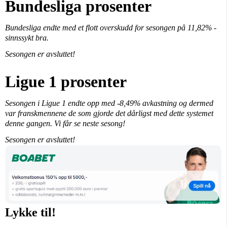
Bundesliga prosenter
Bundesliga endte med et flott overskudd for sesongen på 11,82% -
sinnssykt bra.
Sesongen er avsluttet!
Ligue 1 prosenter
Sesongen i Ligue 1 endte opp med -8,49% avkastning og dermed
var franskmennene de som gjorde det dårligst med dette systemet
denne gangen. Vi får se neste sesong!
Sesongen er avsluttet!
Lykke til!