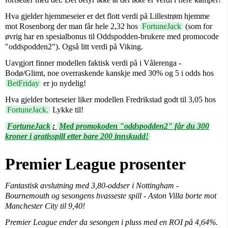
Hva gjelder hjemmeseier er det flott verdi på Lillestrøm hjemme
mot Rosenborg der man får hele 2,32 hos
FortuneJack
(som for
øvrig har en spesialbonus til Oddspodden-brukere med promocode
"oddspodden2"). Også litt verdi på Viking.
Uavgjort finner modellen faktisk verdi på i Vålerenga -
Bodø/Glimt, noe overraskende kanskje med 30% og 5 i odds hos
BetFriday
er jo nydelig!
Hva gjelder borteseier liker modellen Fredrikstad godt til 3,05 hos
FortuneJack.
Lykke til!
FortuneJack
:
Med promokoden "oddspodden2" får du 300
kroner i gratisspill etter bare 200 innskudd!
Premier League prosenter
Fantastisk avslutning med 3,80-oddser i Nottingham -
Bournemouth og sesongens hvasseste spill - Aston Villa borte mot
Manchester City til 9,40!
Premier League ender da sesongen i pluss med en ROI på 4,64%.