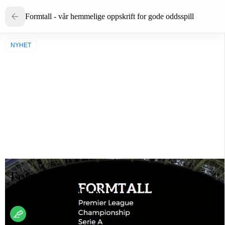
Formtall - vår hemmelige oppskrift for gode oddsspill
NYHET
Formtall - vår hemmelige oppskrift
for gode oddsspill
Oddspodden
31 juli 2026