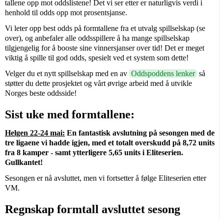
tallene opp mot oddslistene! Det vi ser etter er naturligvis verdi i
henhold til odds opp mot prosentsjanse.
Vi leter opp best odds på formtallene fra et utvalg spillselskap (se
over), og anbefaler alle oddsspillere å ha mange spillselskap
tilgjengelig for å booste sine vinnersjanser over tid! Det er meget
viktig å spille til god odds, spesielt ved et system som dette!
Velger du et nytt spillselskap med en av
Oddspoddens lenker
så
støtter du dette prosjektet og vårt øvrige arbeid med å utvikle
Norges beste oddsside!
Sist uke med formtallene:
Helgen 22-24 mai:
En fantastisk avslutning på sesongen med de
tre ligaene vi hadde igjen, med et totalt overskudd på 8,72 units
fra 8 kamper - samt ytterligere 5,65 units i Eliteserien.
Gullkantet!
Sesongen er nå avsluttet, men vi fortsetter å følge Eliteserien etter
VM.
Regnskap formtall avsluttet sesong