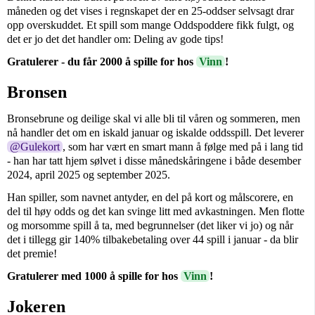
måneden og det vises i regnskapet der en 25-oddser selvsagt drar
opp overskuddet. Et spill som mange Oddspoddere fikk fulgt, og
det er jo det det handler om: Deling av gode tips!
Gratulerer - du får 2000 å spille for hos
Vinn
!
Bronsen
Bronsebrune og deilige skal vi alle bli til våren og sommeren, men
nå handler det om en iskald januar og iskalde oddsspill. Det leverer
@Gulekort
, som har vært en smart mann å følge med på i lang tid
- han har tatt hjem sølvet i disse månedskåringene i både desember
2024, april 2025 og september 2025.
Han spiller, som navnet antyder, en del på kort og målscorere, en
del til høy odds og det kan svinge litt med avkastningen. Men flotte
og morsomme spill å ta, med begrunnelser (det liker vi jo) og når
det i tillegg gir 140% tilbakebetaling over 44 spill i januar - da blir
det premie!
Gratulerer med 1000 å spille for hos
Vinn
!
Jokeren