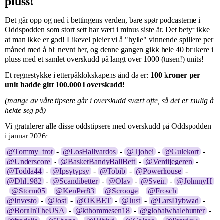
pluss!
Det går opp og ned i bettingens verden, bare spør podcasterne i
Oddspodden som stort sett har vært i minus siste år. Det betyr ikke
at man ikke er god! Likevel pleier vi å "hylle" vinnende spillere per
måned med å bli nevnt her, og denne gangen gikk hele 40 brukere i
pluss med et samlet overskudd på langt over 1000 (tusen!) units!
Et regnestykke i etterpåklokskapens ånd da er:
100 kroner per
unit hadde gitt 100.000 i overskudd!
(mange av våre tipsere går i overskudd svært ofte, så det er mulig å
hekte seg på)
Vi gratulerer alle disse oddstipsere med overskudd på Oddspodden
i januar 2026:
@Tommy_trot
-
@LosHallvardos
-
@Tjohei
-
@Gulekort
-
@Underscore
-
@BasketBandyBallBett
-
@Verdijegeren
-
@Todda44
-
@Ipsytypsy
-
@Tobib
-
@Powerhouse
-
@Dhl1982
-
@Scandibetter
-
@Olav
-
@Svein
-
@JohnnyH
-
@Storm05
-
@KenPer83
-
@Scrooge
-
@Frosch
-
@Investo
-
@Jost
-
@OKBET
-
@Just
-
@LarsDybwad
-
@BornInTheUSA
-
@kthommesen18
-
@globalwhalehunter
-