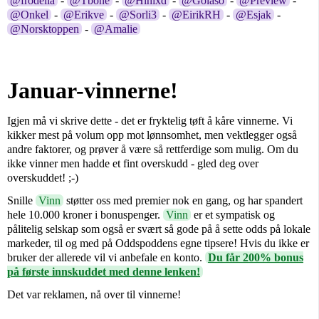
@frodelia
-
@Tbone
-
@Hihixd
-
@Golaso
-
@Preview
-
@Onkel
-
@Erikve
-
@Sorli3
-
@EirikRH
-
@Esjak
-
@Norsktoppen
-
@Amalie
Januar-vinnerne!
Igjen må vi skrive dette - det er fryktelig tøft å kåre vinnerne. Vi
kikker mest på volum opp mot lønnsomhet, men vektlegger også
andre faktorer, og prøver å være så rettferdige som mulig. Om du
ikke vinner men hadde et fint overskudd - gled deg over
overskuddet! ;-)
Snille
Vinn
støtter oss med premier nok en gang, og har spandert
hele 10.000 kroner i bonuspenger.
Vinn
er et sympatisk og
pålitelig selskap som også er svært så gode på å sette odds på lokale
markeder, til og med på Oddspoddens egne tipsere! Hvis du ikke er
bruker der allerede vil vi anbefale en konto.
Du får 200% bonus
på første innskuddet med denne lenken!
Det var reklamen, nå over til vinnerne!