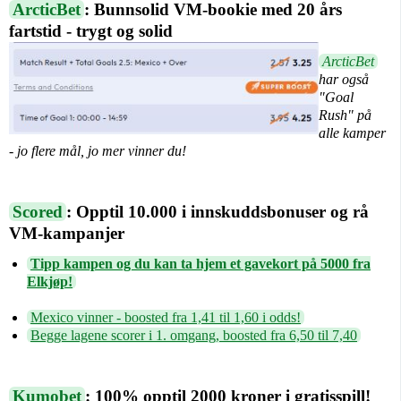
ArcticBet
: Bunnsolid VM-bookie med 20 års
fartstid - trygt og solid
ArcticBet
har også
"Goal
Rush" på
alle kamper
- jo flere mål, jo mer vinner du!
Scored
: Opptil 10.000 i innskuddsbonuser og rå
VM-kampanjer
Tipp kampen og du kan ta hjem et gavekort på 5000 fra
Elkjøp!
Mexico vinner - boosted fra 1,41 til 1,60 i odds!
Begge lagene scorer i 1. omgang, boosted fra 6,50 til 7,40
Kumobet
: 100% opptil 2000 kroner i gratisspill!