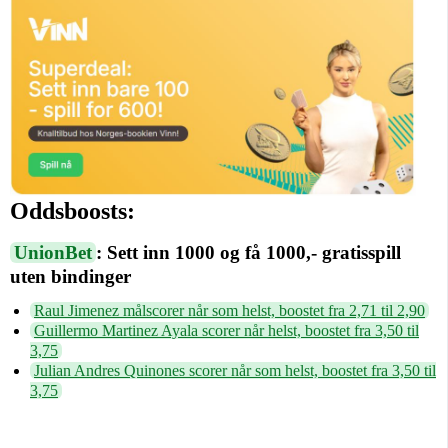
Oddsboosts:
UnionBet
: Sett inn 1000 og få 1000,- gratisspill
uten bindinger
Raul Jimenez målscorer når som helst, boostet fra 2,71 til 2,90
Guillermo Martinez Ayala scorer når helst, boostet fra 3,50 til
3,75
Julian Andres Quinones scorer når som helst, boostet fra 3,50 til
3,75