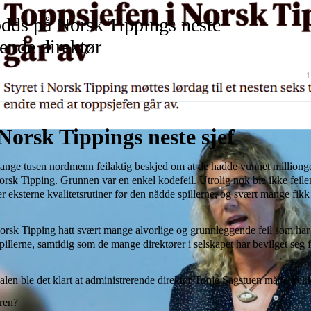
dds på Norsk Tippings neste
ende direktør
1
orsk Tippings neste sjef
ange tusen nordmenn feilaktig beskjed om at de hadde vunnet milliong
rsk Tipping. Grunnen var en enkel kodefeil. Utrolig nok ble ikke feile
er eksterne kvalitetsrutiner før den nådde spillerne, og svært mange fikk s
Norsk Tipping hatt svært mange alvorlige og grunnleggende feil som har
spillerne, samtidig som de mange direktører i selskapet har bevilget seg f
len ble det klart at administrerende direktør Tonje Sagstuen måtte trek
eren?