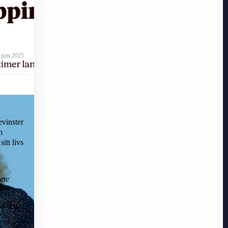
 juni 2025
evinster
n
itt livs
ete
ke seg.