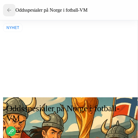
Oddsspesialer på Norge i fotball-VM
NYHET
Oddsspesialer på Norge i fotball-
VM
Oddspodden
19 nov. 2025