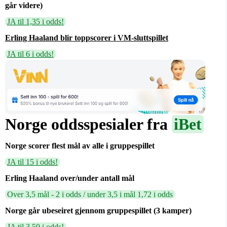
går videre)
JA til 1,35 i odds!
Erling Haaland blir toppscorer i VM-sluttspillet
JA til 6 i odds!
Norge oddsspesialer fra
iBet
Norge scorer flest mål av alle i gruppespillet
JA til 15 i odds!
Erling Haaland over/under antall mål
Over 3,5 mål - 2 i odds / under 3,5 i mål 1,72 i odds
Norge går ubeseiret gjennom gruppespillet (3 kamper)
JA til 3,50 i odds!