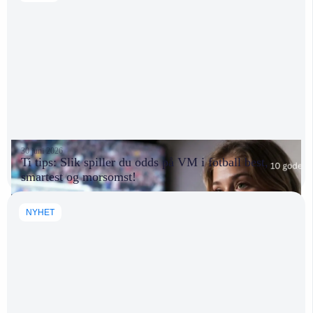
30 juni 2026
Ti tips: Slik spiller du odds på VM i fotball best,
smartest og morsomst!
NYHET