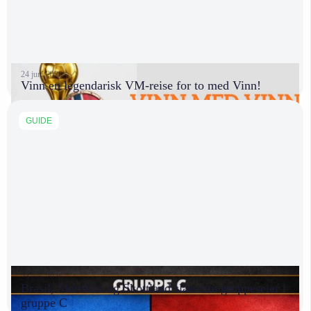
24 juni 2026
Vinn en legendarisk VM-reise for to med Vinn!
GUIDE
24 juni 2026
Brasil, Marokko og Skottland slåss om gruppeseier i
gruppe C