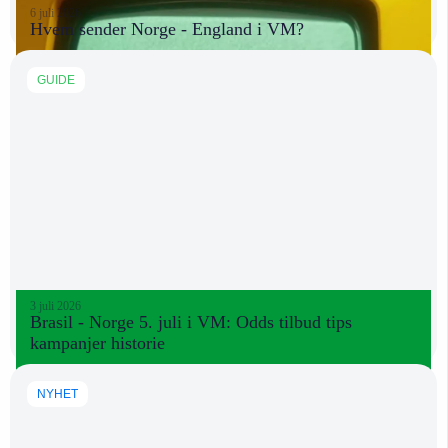
6 juli 2026
Hvem sender Norge - England i VM?
GUIDE
3 juli 2026
Brasil - Norge 5. juli i VM: Odds tilbud tips
kampanjer historie
NYHET