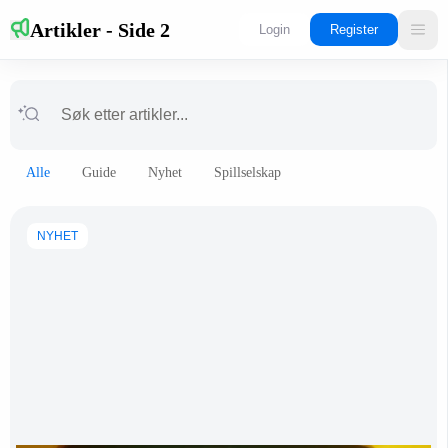
Artikler - Side 2
Login
Register
Alle
Guide
Nyhet
Spillselskap
NYHET