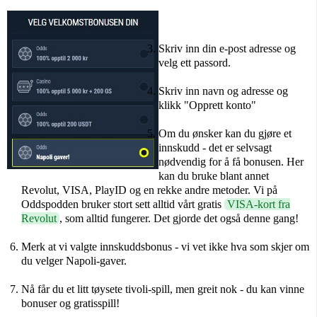
Skriv inn din e-post adresse og
velg ett passord.
Skriv inn navn og adresse og
klikk "Opprett konto"
Om du ønsker kan du gjøre et
innskudd - det er selvsagt
nødvendig for å få bonusen. Her
kan du bruke blant annet
Revolut, VISA, PlayID og en rekke andre metoder. Vi på
Oddspodden bruker stort sett alltid vårt gratis
VISA-kort fra
Revolut
, som alltid fungerer. Det gjorde det også denne gang!
Merk at vi valgte innskuddsbonus - vi vet ikke hva som skjer om
du velger Napoli-gaver.
Nå får du et litt tøysete tivoli-spill, men greit nok - du kan vinne
bonuser og gratisspill!