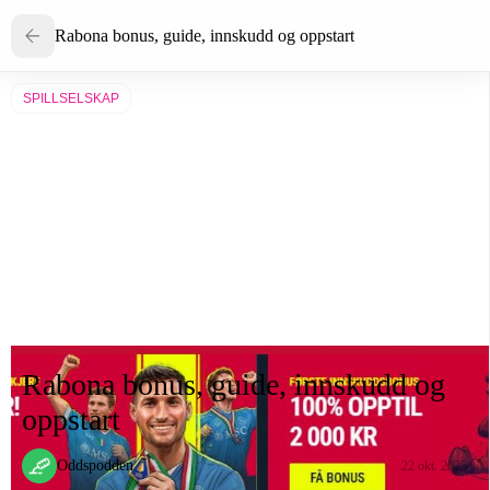
Rabona bonus, guide, innskudd og oppstart
SPILLSELSKAP
Rabona bonus, guide, innskudd og
oppstart
Oddspodden
22 okt. 2025