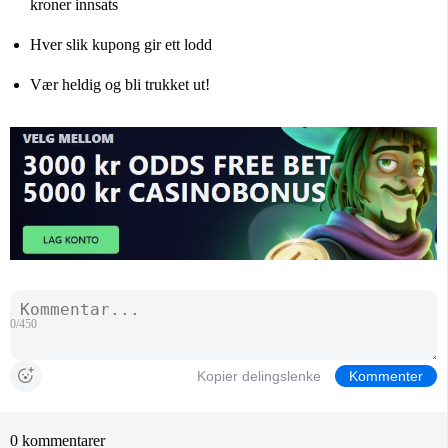
kroner innsats
Hver slik kupong gir ett lodd
Vær heldig og bli trukket ut!
0/450
Kopier delingslenke
Kommenter
0 kommentarer