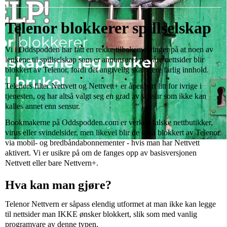
Telenor blokkerer spillselskap
Vi i Oddspodden har fått en rekke tilbakemeldinger på at noen av
lenkene til spillselskap som er annonsører på våre nettsider blir
blokkert av Telenor, fordi det angivelig skal være farlig innhold.
Telenors filter Nettvett og Nettvett+ er åpenbart litt for ivrige i
tjenesten, og har altså valgt seg en grad av sensur som ikke kan
kalles annet enn sensur.
Bookmakerne på Oddspodden.com er verken falske nettbutikker,
virus eller svindelsider, men likevel blir de altså blokkert av Telenor
via mobil- og bredbåndabonnementer - hvis man har Nettvett
aktivert. Vi er usikre på om de fanges opp av basisversjonen
Nettvett eller bare Nettvern+.
Hva kan man gjøre?
Telenor Nettvern er såpass elendig utformet at man ikke kan legge
til nettsider man IKKE ønsker blokkert, slik som med vanlig
programvare av denne typen.