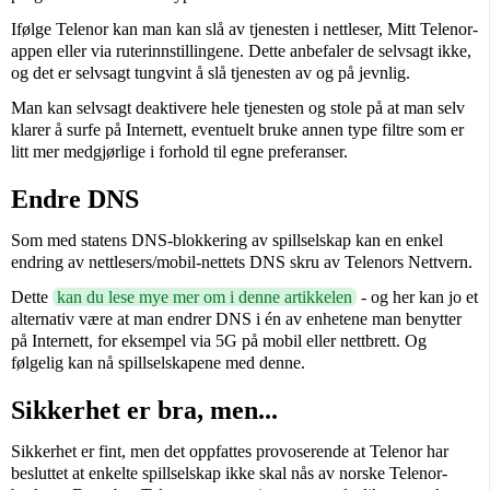
Ifølge Telenor kan man kan slå av tjenesten i nettleser, Mitt Telenor-
appen eller via ruterinnstillingene. Dette anbefaler de selvsagt ikke,
og det er selvsagt tungvint å slå tjenesten av og på jevnlig.
Man kan selvsagt deaktivere hele tjenesten og stole på at man selv
klarer å surfe på Internett, eventuelt bruke annen type filtre som er
litt mer medgjørlige i forhold til egne preferanser.
Endre DNS
Som med statens DNS-blokkering av spillselskap kan en enkel
endring av nettlesers/mobil-nettets DNS skru av Telenors Nettvern.
Dette
kan du lese mye mer om i denne artikkelen
- og her kan jo et
alternativ være at man endrer DNS i én av enhetene man benytter
på Internett, for eksempel via 5G på mobil eller nettbrett. Og
følgelig kan nå spillselskapene med denne.
Sikkerhet er bra, men...
Sikkerhet er fint, men det oppfattes provoserende at Telenor har
besluttet at enkelte spillselskap ikke skal nås av norske Telenor-