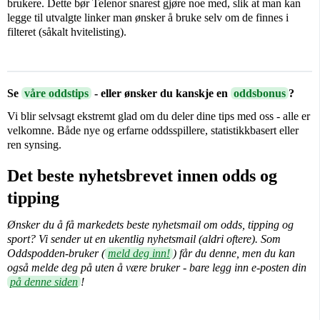
brukere. Dette bør Telenor snarest gjøre noe med, slik at man kan
legge til utvalgte linker man ønsker å bruke selv om de finnes i
filteret (såkalt hvitelisting).
Se
våre oddstips
- eller ønsker du kanskje en
oddsbonus
?
Vi blir selvsagt ekstremt glad om du deler dine tips med oss - alle er
velkomne. Både nye og erfarne oddsspillere, statistikkbasert eller
ren synsing.
Det beste nyhetsbrevet innen odds og
tipping
Ønsker du å få markedets beste nyhetsmail om odds, tipping og
sport? Vi sender ut en ukentlig nyhetsmail (aldri oftere). Som
Oddspodden-bruker (
meld deg inn!
) får du denne, men du kan
også melde deg på uten å være bruker - bare legg inn e-posten din
på denne siden
!