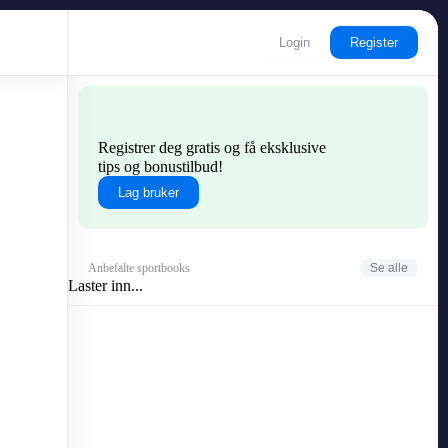
Login
Register
Registrer deg gratis og få eksklusive
tips og bonustilbud!
Lag bruker
Anbefalte sportbooks
Se alle
Laster inn...