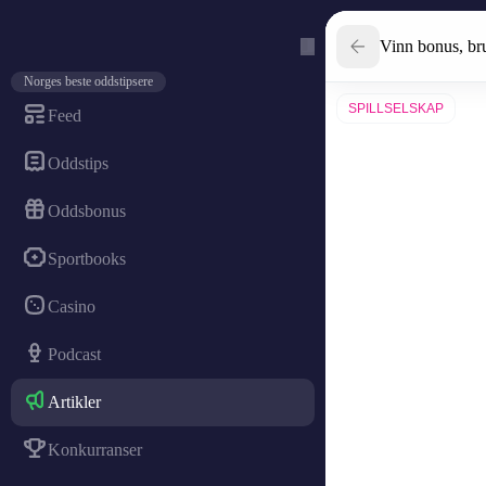
Vinn bonus, bru
Norges beste oddstipsere
SPILLSELSKAP
Feed
Oddstips
Oddsbonus
Sportbooks
Casino
Podcast
Artikler
Konkurranser