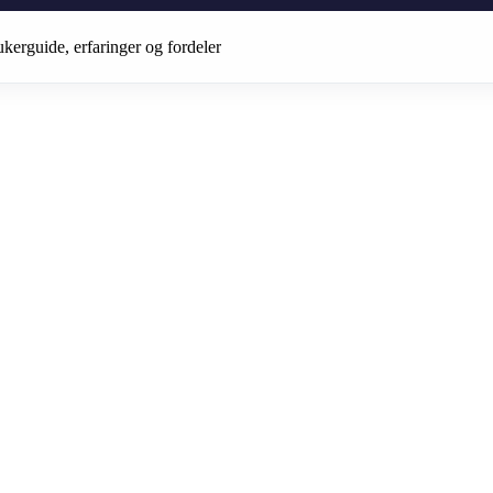
kerguide, erfaringer og fordeler