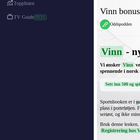
Topplisten
Vinn bonus,
TV Guide
BETA
Oddspodden
Vinn
- n
Vi ønsker
Vinn
ve
spennende i norsk 
Sett inn 500 og sp
Sportsbooken er i g
plass i porteføljen. 
seriøst, og ikke min
Bruk denne lenken, s
Registrering hos 