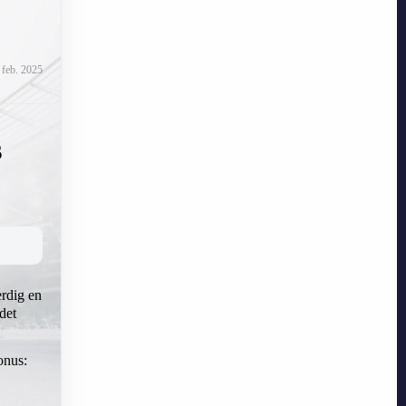
 feb. 2025
s
erdig en
det
onus: