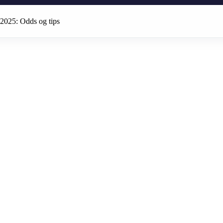
2025: Odds og tips