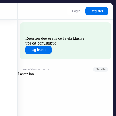
Login
Register
Registrer deg gratis og få eksklusive
tips og bonustilbud!
Lag bruker
Anbefalte sportbooks
Se alle
Laster inn...