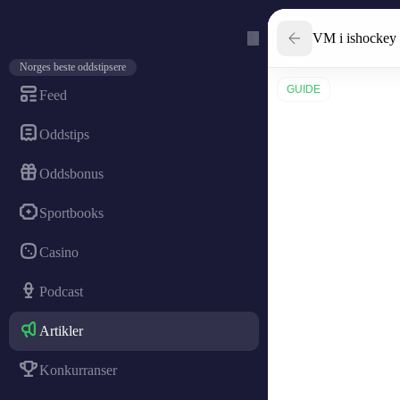
VM i ishockey 
Norges beste oddstipsere
GUIDE
Feed
Oddstips
Oddsbonus
Sportbooks
Casino
Podcast
Artikler
Konkurranser