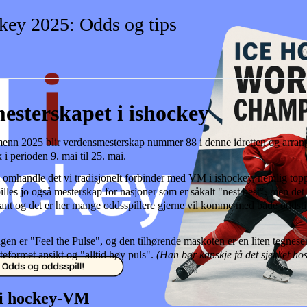
key 2025: Odds og tips
9
esterskapet i ishockey
enn 2025 blir verdensmesterskap nummer 88 i denne idretten og arrang
 perioden 9. mai til 25. mai.
l omhandle det vi tradisjonelt forbinder med VM i ishockey, nemlig top
pilles jo også mesterskap for nasjoner som er såkalt "nest best", men det 
ssant og det er her mange oddsspillere gjerne vil komme med både oddst
ingen er "Feel the Pulse", og den tilhørende maskoten er en liten tegnese
teformet ansikt og "alltid høy puls".
(Han bør kanskje få det sjekket ho
 i hockey-VM