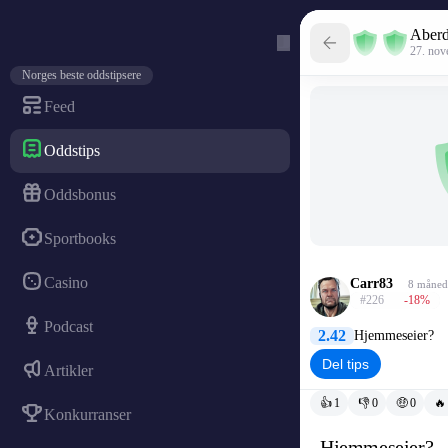
Aberd
27. nov
Norges beste oddstipsere
Feed
Oddstips
Oddsbonus
Sportbooks
Casino
Carr83
8 måned
#226
-18
%
Podcast
2.42
Hjemmeseier?
Del tips
Artikler
👍
1
👎
0
🤑
0
🔥
Konkurranser
Hjemmeseier?