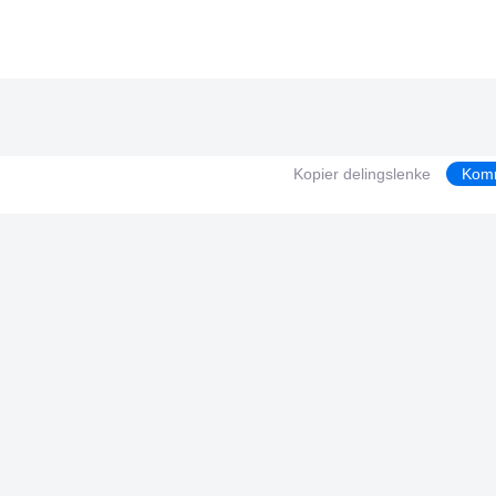
Kopier delingslenke
Kom