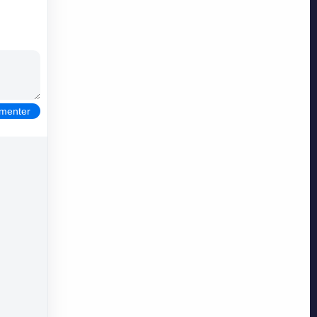
menter