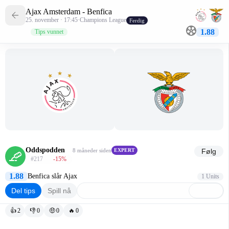
Ajax Amsterdam - Benfica
25. november · 17:45
·
Champions League
Ferdig
1.88
Tips vunnet
Oddspodden
8 måneder siden
EXPERT
Følg
#217
-15
%
1.88
Benfica slår Ajax
1 Units
Del tips
Spill nå
👍
2
👎
0
🤑
0
🔥
0