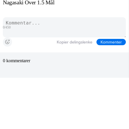
Nagasaki Over 1.5 Mål
0/450
Kopier delingslenke
Kommenter
0 kommentarer