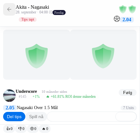
Akita - Nagasaki
28. september · 04:00
·
J2
Ferdig
2.04
Tips tapt
Underscore
10 måneder siden
Følg
#145
+1
%
🔥 +61.81% ROI denne måneden
2.05
Nagasaki Over 1.5 Mål
7 Units
Del tips
Spill nå
👍
0
👎
0
🤑
0
🔥
0