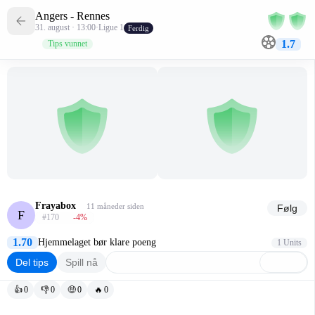
Angers - Rennes
31. august · 13:00
·
Ligue 1
Ferdig
1.7
Tips vunnet
Frayabox
11 måneder siden
Følg
F
#170
-4
%
1.70
Hjemmelaget bør klare poeng
1 Units
Del tips
Spill nå
👍
0
👎
0
🤑
0
🔥
0