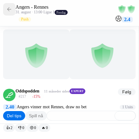
Angers - Rennes
31. august · 13:00
·
Ligue 1
Ferdig
2.4
Push
Oddspodden
11 måneder siden
EXPERT
Følg
#217
-15
%
2.40
Angers vinner mot Rennes, draw no bet
1 Units
Del tips
Spill nå
👍
2
👎
0
🤑
0
🔥
0