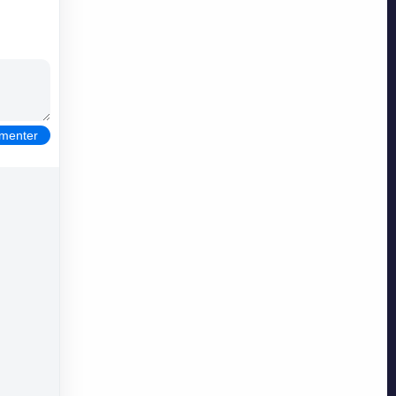
menter