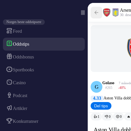
Arsena
30. des
Norges beste oddstipsere
Feed
Oddstips
Oddsbonus
Sportbooks
Casino
Golaso
7 månede
G
#265
-40
%
Podcast
4.33
Aston Villa dob
Del tips
Artikler
👍
1
👎
0
🤑
0
🔥
Konkurranser
Aston Villa dob