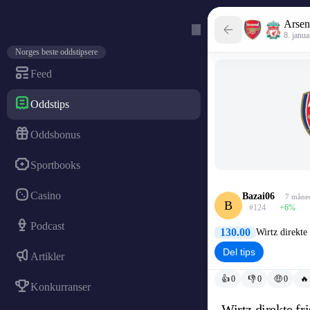
Arsen
8. janua
Norges beste oddstipsere
Feed
Oddstips
Oddsbonus
Sportbooks
Casino
Bazai06
7 måned
B
#124
+6
%
Podcast
130.00
Wirtz direkte 
Del tips
Artikler
👍
0
👎
0
🤑
0
🔥
Konkurranser
Wirtz direkte fr