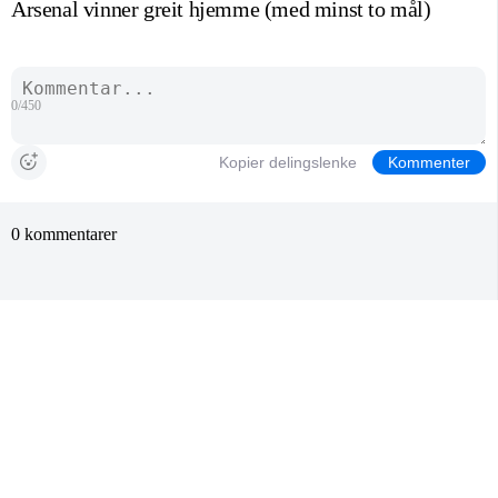
Arsenal vinner greit hjemme (med minst to mål)
0/450
Kopier delingslenke
Kommenter
0 kommentarer