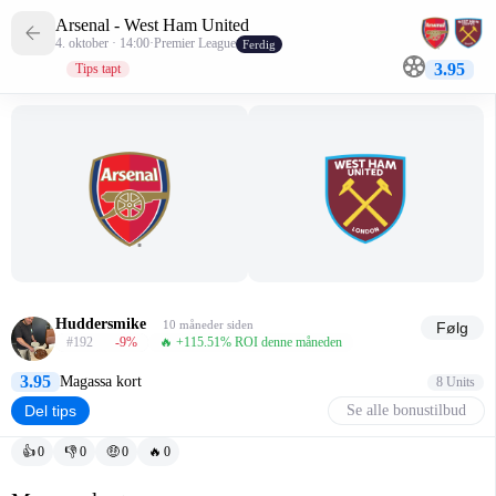
Arsenal - West Ham United
4. oktober · 14:00
·
Premier League
Ferdig
3.95
Tips tapt
Huddersmike
10 måneder siden
Følg
#192
-9
%
🔥 +115.51% ROI denne måneden
3.95
Magassa kort
8 Units
Del tips
Se alle bonustilbud
👍
0
👎
0
🤑
0
🔥
0