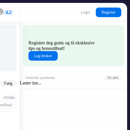
4.2
Login
Register
Registrer deg gratis og få eksklusive
tips og bonustilbud!
Lag bruker
Anbefalte sportbooks
Se alle
Laster inn...
Følg
4 Units
ustilbud