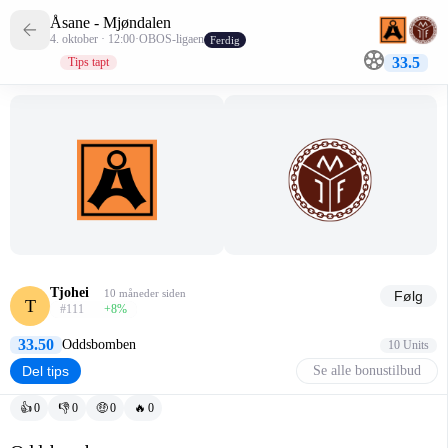
Åsane - Mjøndalen
4. oktober · 12:00
·
OBOS-ligaen
Ferdig
33.5
Tips tapt
Tjohei
10 måneder siden
Følg
T
#111
+8
%
33.50
Oddsbomben
10 Units
Del tips
Se alle bonustilbud
👍
0
👎
0
🤑
0
🔥
0