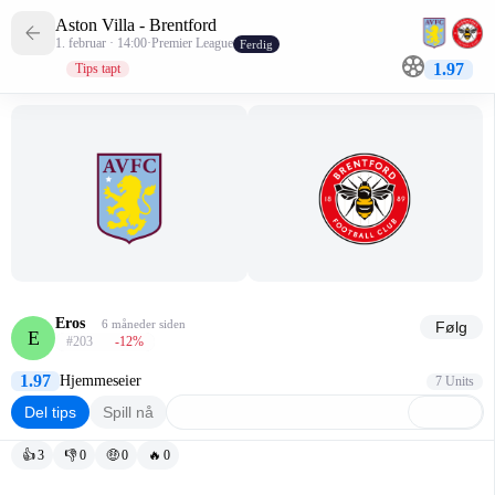
Aston Villa - Brentford
1. februar · 14:00
·
Premier League
Ferdig
1.97
Tips tapt
Eros
6 måneder siden
Følg
E
#203
-12
%
1.97
Hjemmeseier
7 Units
Del tips
Spill nå
👍
3
👎
0
🤑
0
🔥
0