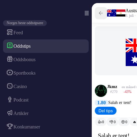
Austr
3. juli 
Norges beste oddstipsere
Feed
Oddstips
Oddsbonus
Sportbooks
Casino
Jkmz
en måned 
#270
-43
%
Podcast
1.80
Salah er tent!
Del tips
Artikler
👍
0
👎
0
🤑
0
🔥
Konkurranser
Salah er tent!