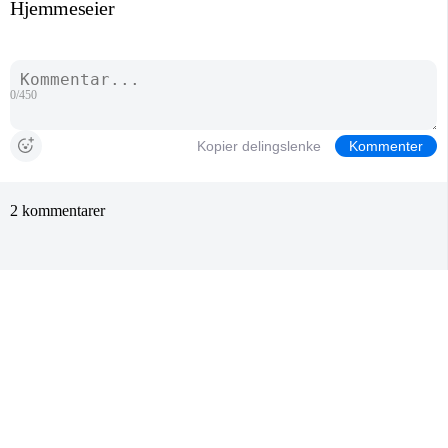
Hjemmeseier
0/450
Kopier delingslenke
Kommenter
2 kommentarer