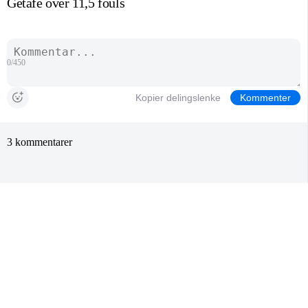
Getafe over 11,5 fouls
0/450
Kopier delingslenke
Kommenter
3 kommentarer