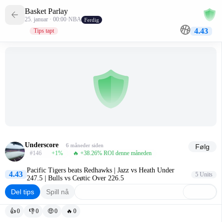
Basket Parlay
25. januar · 00:00
·
NBA
Ferdig
4.43
Tips tapt
Underscore
6 måneder siden
Følg
#146
+1
%
🔥 +38.26% ROI denne måneden
Pacific Tigers beats Redhawks | Jazz vs Heath Under
4.43
5 Units
247.5 | Bulls vs Ceøtic Over 226.5
Del tips
Spill nå
👍
0
👎
0
🤑
0
🔥
0