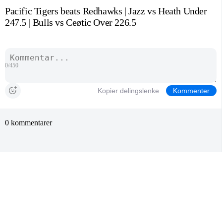
Pacific Tigers beats Redhawks | Jazz vs Heath Under
247.5 | Bulls vs Ceøtic Over 226.5
0/450
Kopier delingslenke
Kommenter
0 kommentarer