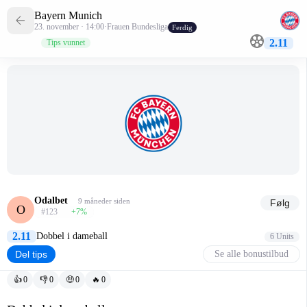
Bayern Munich
23. november · 14:00
·
Frauen Bundesliga
Ferdig
2.11
Tips vunnet
Odalbet
9 måneder siden
Følg
O
#123
+7
%
2.11
Dobbel i dameball
6 Units
Del tips
Se alle bonustilbud
👍
0
👎
0
🤑
0
🔥
0