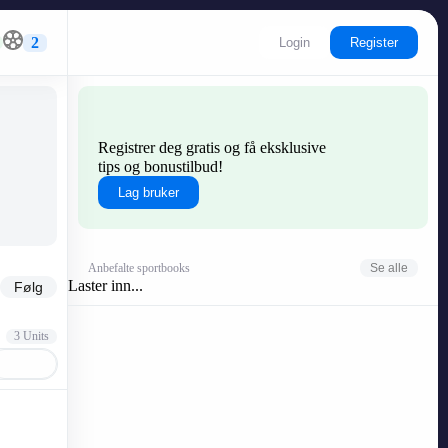
2
Login
Register
Registrer deg gratis og få eksklusive
tips og bonustilbud!
Lag bruker
Anbefalte sportbooks
Se alle
Laster inn...
Følg
3 Units