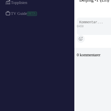
Topplisten
TV Guide
BETA
0/450
0 kommentarer