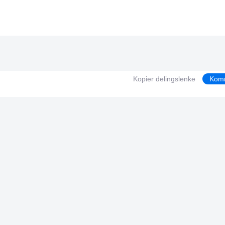
Kopier delingslenke
Kom