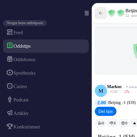
Beiji
22. nov
Norges beste oddstipsere
Feed
Oddstips
Oddsbonus
Sportbooks
Casino
Markus
9 måned
M
#160
-2
%
Podcast
2.00
Beijing -1 (EH)
Del tips
Artikler
👍
0
👎
0
🤑
0
🔥
Konkurranser
Beijing -1 (EH)