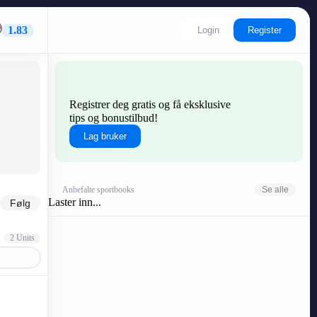
1.83
Login
Register
Registrer deg gratis og få eksklusive
tips og bonustilbud!
Lag bruker
Anbefalte sportbooks
Se alle
Laster inn...
Følg
2 Units