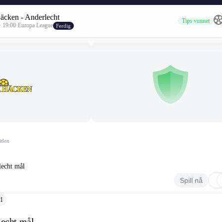
cken - Anderlecht
Tips vunnet
 · 19:00
·
Europa League
Ferdig
siden
lecht mål
Spill nå
1
lecht mål