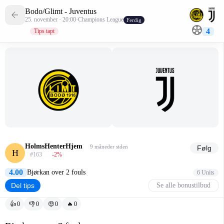
Bodo/Glimt - Juventus
25. november · 20:00
·
Champions League
Ferdig
4
Tips tapt
HolmsHenterHjem
9 måneder siden
Følg
H
#163
-2
%
4.00
Bjørkan over 2 fouls
6 Units
Del tips
Se alle bonustilbud
👍
0
👎
0
🤑
0
🔥
0