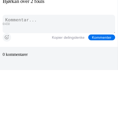
Bjørkan over 2 fouls
0/450
Kopier delingslenke
Kommenter
0 kommentarer