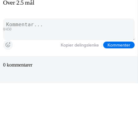
Over 2.5 mål
0/450
Kopier delingslenke
Kommenter
0 kommentarer