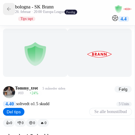
bologna - SK Brann
26. februar · 20:00
·
Europa League
Ferdig
4.4
Tips tapt
Tommy_trot
5 måneder siden
Følg
#69
+24
%
4.40
soltvedt o1.5 skudd
5 Units
Del tips
Se alle bonustilbud
👍
0
👎
0
🤑
0
🔥
0