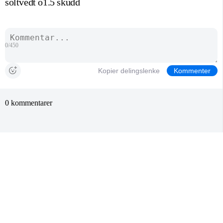
soltvedt o1.5 skudd
0/450
Kopier delingslenke
Kommenter
0 kommentarer