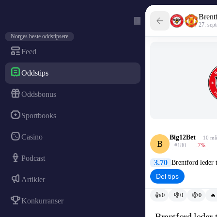
Brent
27. sep
Norges beste oddstipsere
Feed
Oddstips
Oddsbonus
Sportbooks
Casino
Big12Bet
10 må
B
#180
-7
%
Podcast
3.70
Brentford leder t
Del tips
Artikler
👍
0
👎
0
🤑
0
🔥
Konkurranser
Brentford leder 