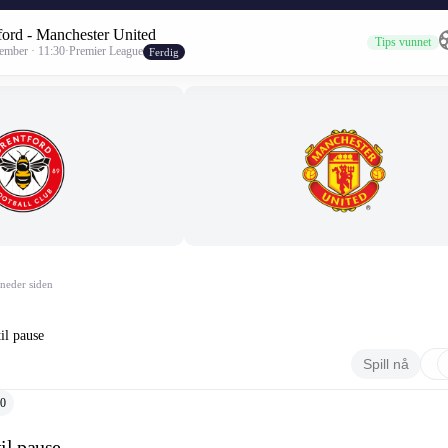
ford - Manchester United
Tips vunnet
tember · 11:30
·
Premier League
Ferdig
neder siden
il pause
Spill nå
0
til pause