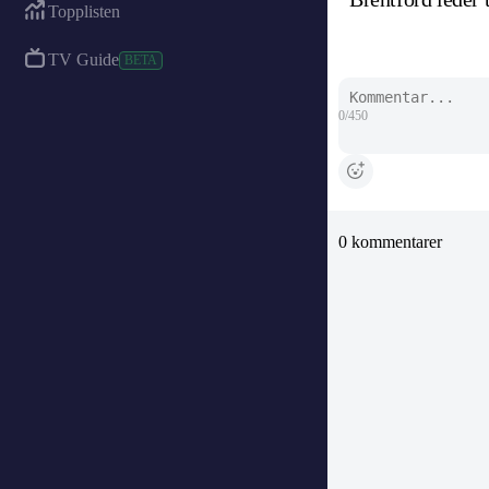
Topplisten
TV Guide
BETA
0/450
0 kommentarer