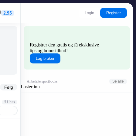
2.95
Login
Register
Registrer deg gratis og få eksklusive
tips og bonustilbud!
Lag bruker
Anbefalte sportbooks
Se alle
Laster inn...
Følg
5 Units