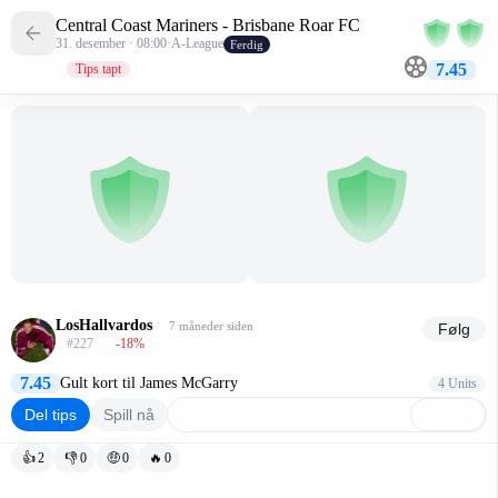
Central Coast Mariners - Brisbane Roar FC
31. desember · 08:00
·
A-League
Ferdig
7.45
Tips tapt
LosHallvardos
7 måneder siden
Følg
#227
-18
%
7.45
Gult kort til James McGarry
4 Units
Del tips
Spill nå
👍
2
👎
0
🤑
0
🔥
0