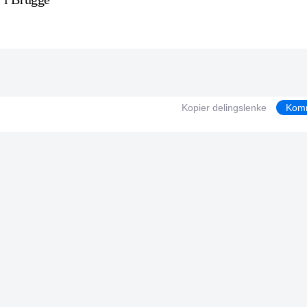
Kopier delingslenke
Kom