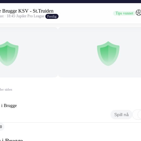
e Brugge KSV - St.Truiden
Tips vunnet
ust · 18:45
·
Jupiler Pro League 
Ferdig
er siden
r i Brugge
Spill nå
0
r i Brugge