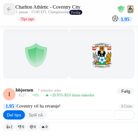
Charlton Athletic - Coventry City
1. januar · 15:00
·
EFL Championship
Ferdig
1.95
Tips tapt
Isbjornen
7 måneder siden
Følg
I
#127
+6
%
🔥 +20.95% ROI denne måneden
1.95
Coventry vil ha revansje!
6 Units
Del tips
Spill nå
👍
2
👎
0
🤑
0
🔥
0